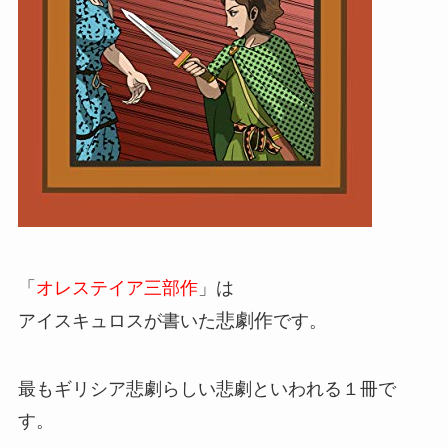
「
オレステイア三部作
」は
悲劇作
アイスキュロスが書いた
です。
最もギリシア悲劇らしい悲劇といわれる１冊で
す。