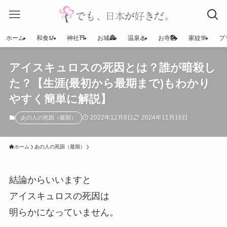
ホーム
和食🥢
神社⛩
お城🏯
温泉♨
お寺🎑
家紋🌸
プ
アイスキュロスの死因とは？誰が暗殺し
た？【生涯(最初から最期まで)もわかり
やすく簡単に解説】
2022年12月8日
2024年11月16日
あの人の死因（最期）
ホーム
あの人の死因（最期）
結論からいいますと
アイスキュロスの死因は
明らかになっていません。