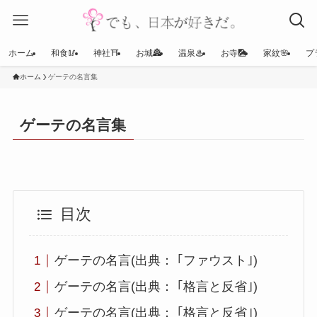
ホーム
和食🥢
神社⛩
お城🏯
温泉♨
お寺🎑
家紋🌸
プ
ホーム
ゲーテの名言集
ゲーテの名言集
目次
ゲーテの名言(出典： ｢ファウスト｣)
ゲーテの名言(出典： ｢格言と反省｣)
ゲーテの名言(出典： ｢格言と反省｣)