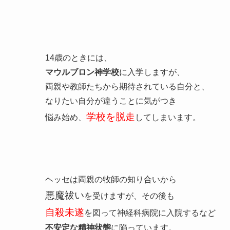
14歳のときには、
マウルブロン神学校
に入学しますが、
両親や教師たちから期待されている自分と、
なりたい自分が違うことに気がつき
学校を脱走
悩み始め、
してしまいます。
ヘッセは両親の牧師の知り合いから
悪魔祓い
を受けますが、その後も
自殺未遂
を図って神経科病院に入院するなど
不安定な精神状態
に陥っています。