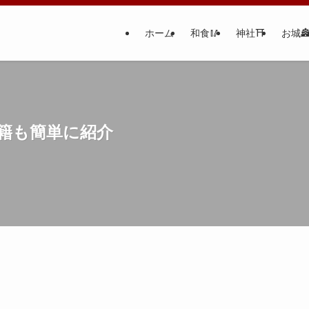
ホーム
和食🥢
神社⛩
お城
籍も簡単に紹介