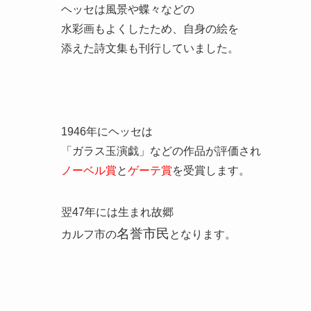
ヘッセは風景や蝶々などの
水彩画もよくしたため、自身の絵を
添えた詩文集も刊行していました。
1946年にヘッセは
「ガラス玉演戯」などの作品が評価され
ノーベル賞
と
ゲーテ賞
を受賞します。
翌47年には生まれ故郷
名誉市民
カルフ市の
となります。