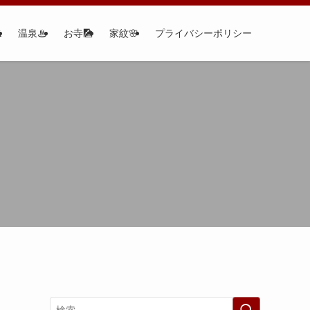

温泉♨
お寺🎑
家紋🌸
プライバシーポリシー