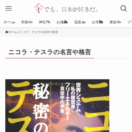
ホーム
和食🥢
神社⛩
お城🏯
温泉♨
お寺🎑
家紋🌸
プ
ホーム
ニコラ・テスラの名言や格言
ニコラ・テスラの名言や格言