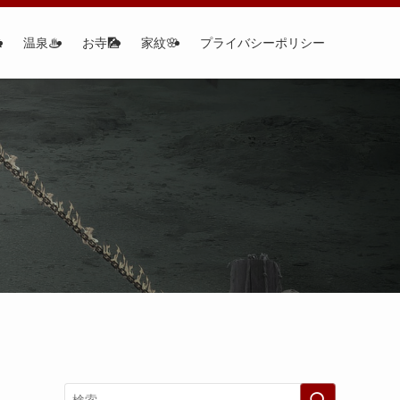

温泉♨
お寺🎑
家紋🌸
プライバシーポリシー