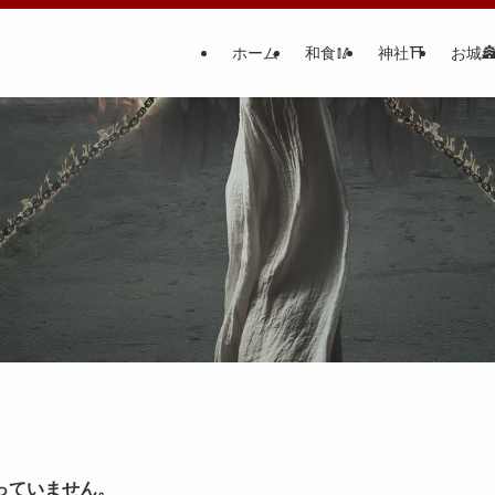
ホーム
和食🥢
神社⛩
お城
っていません。