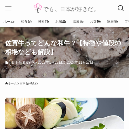
ホーム
和食🥢
神社⛩
お城🏯
温泉♨
お寺🎑
家紋🌸
プ
佐賀牛ってどんな和牛？【特徴や値段の
相場なども解説】
2018年1月27日
2024年11月17日
日本食(和食)
ホーム
日本食(和食)