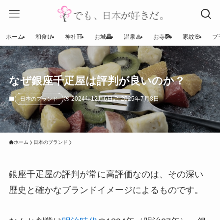
ホーム
和食🥢
神社⛩
お城🏯
温泉♨
お寺🎑
家紋🌸
プ
なぜ銀座千疋屋は評判が良いのか？
2024年12月6日
2025年7月8日
日本のブランド
ホーム
日本のブランド
銀座千疋屋の評判が常に高評価なのは、その深い
歴史と確かなブランドイメージによるものです。