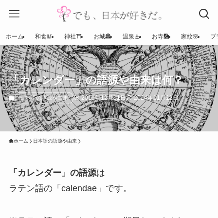
ホーム
和食🥢
神社⛩
お城🏯
温泉♨
お寺🎑
家紋🌸
プ
「カレンダー」の語源や由来は何？
2019年12月11日
2024年11月12日
日本語の語源や由来
ホーム
日本語の語源や由来
「カレンダー」の語源
は
ラテン語の「calendae」です。