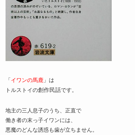
「
イワンの馬鹿
」は
創作民話
トルストイの
です。
地主の三人息子のうち、正直で
働き者の末っ子イワンには、
悪魔のどんな誘惑も歯が立ちません。