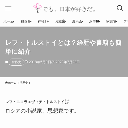
ホーム
和食🥢
神社⛩
お城🏯
温泉♨
お寺🎑
家紋🌸
プ
レフ・トルストイとは？経歴や書籍も簡
単に紹介
2018年5月9日
2023年7月29日
世界史
ホーム
世界史
は
レフ・ニコラエヴィチ・トルストイ
小説家、思想家
ロシアの
です。