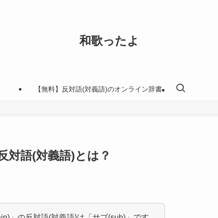
和歌ったよ
【無料】反対語(対義語)のオンライン辞書
の反対語(対義語)とは？
in)」の反対語(対義語)は「サブ(sub)」です。