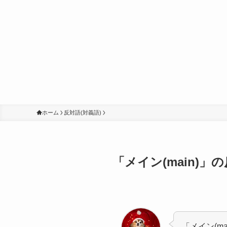
ホーム
反対語(対義語)
「メイン(main)」
「メイン(ma