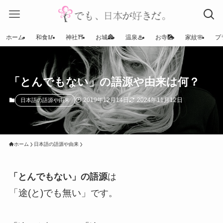
ホーム
和食🥢
神社⛩
お城🏯
温泉♨
お寺🎑
家紋🌸
プ
「とんでもない」の語源や由来は何？
2019年12月14日
2024年11月12日
日本語の語源や由来
ホーム
日本語の語源や由来
「とんでもない」の語源
は
「途(と)でも無い」
です。