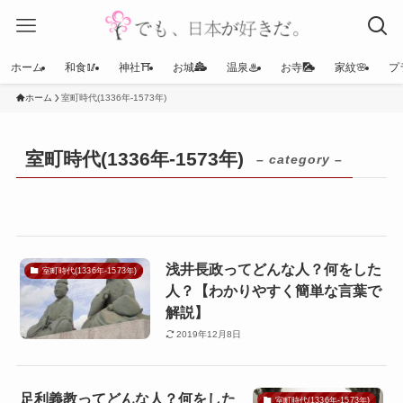
ホーム
和食🥢
神社⛩
お城🏯
温泉♨
お寺🎑
家紋🌸
プ
ホーム
室町時代(1336年-1573年)
室町時代(1336年-1573年)
– category –
浅井長政ってどんな人？何をした
室町時代(1336年-1573年)
人？【わかりやすく簡単な言葉で
解説】
2019年12月8日
足利義教ってどんな人？何をした
室町時代(1336年-1573年)