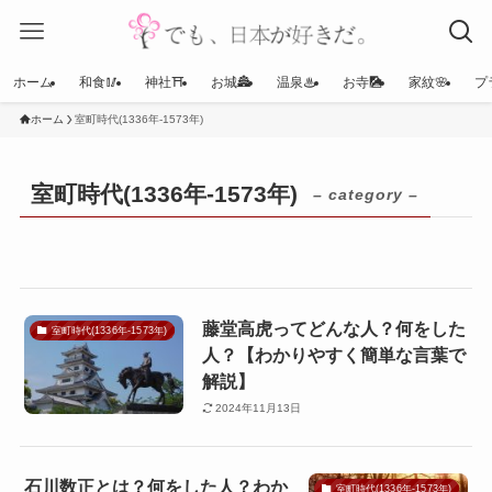
ホーム
和食🥢
神社⛩
お城🏯
温泉♨
お寺🎑
家紋🌸
プ
ホーム
室町時代(1336年-1573年)
室町時代(1336年-1573年)
– category –
藤堂高虎ってどんな人？何をした
室町時代(1336年-1573年)
人？【わかりやすく簡単な言葉で
解説】
2024年11月13日
石川数正とは？何をした人？わか
室町時代(1336年-1573年)