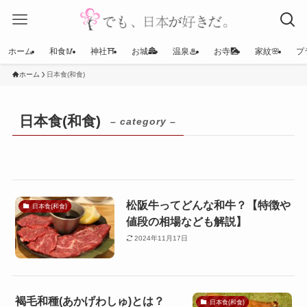
ホーム
和食🥢
神社⛩
お城🏯
温泉♨
お寺🎑
家紋🌸
プ
ホーム
日本食(和食)
日本食(和食)
– category –
松阪牛ってどんな和牛？【特徴や
日本食(和食)
値段の相場なども解説】
2024年11月17日
褐毛和種(あかげわしゅ)とは？
日本食(和食)