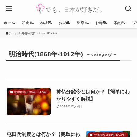
ホーム
和食🥢
神社⛩
お城🏯
温泉♨
お寺🎑
家紋🌸
プ
ホーム
明治時代(1868年-1912年)
明治時代(1868年-1912年)
– category –
神仏分離令とは何か？【簡単にわ
明治時代(1868年-1912年)
かりやすく解説】
2019年12月4日
屯田兵制度とは何か？【簡単にわ
明治時代(1868年-1912年)