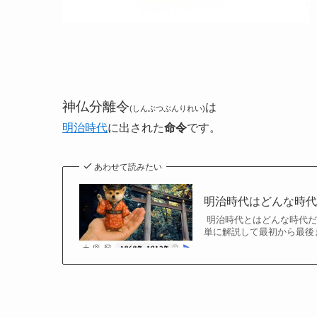
神仏分離令
は
(しんぶつぶんりれい)
明治時代
に出された
命令
です。
あわせて読みたい
明治時代はどんな時代
明治時代とはどんな時代だ
単に解説して最初から最後ま