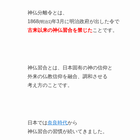
神仏分離令とは、
1868
年3月に明治政府が出した令で
(明治1)
古来以来の神仏習合を禁じた
ことです。
神仏習合とは、日本固有の神の信仰と
外来の仏教信仰を融合、調和させる
考え方のことです。
日本では
奈良時代
から
神仏習合の習慣が続いてきました。