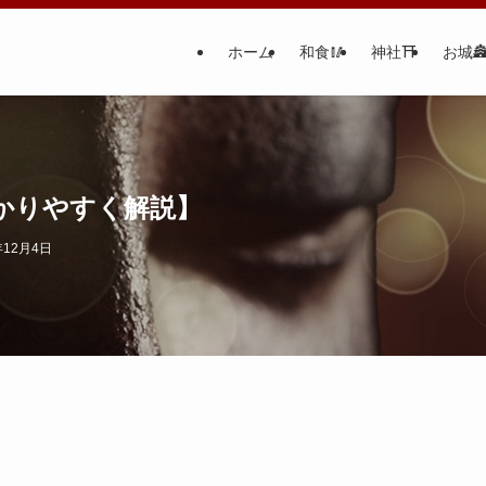
ホーム
和食🥢
神社⛩
お城
かりやすく解説】
年12月4日