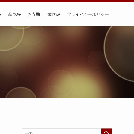

温泉♨
お寺🎑
家紋🌸
プライバシーポリシー