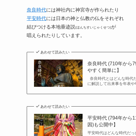
奈良時代
には神社内に神宮寺が作られたり
平安時代
には日本の神と仏教の仏をそれぞれ
結びつける本地垂迹説
が
(ほんちすいじゃくせつ)
唱えられたりしています。
あわせて読みたい
奈良時代 (710年か
やすく簡単に】
奈良時代とはどんな時代だ
に解説して出来事を年表や年
あわせて読みたい
平安時代 (794年か
因)も公開中】
平安時代はどんな時代だっ