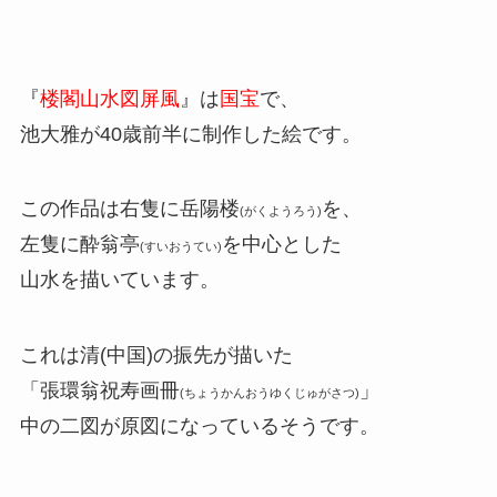
『
楼閣山水図屏風
』は
国宝
で、
池大雅が40歳前半に制作した絵です。
この作品は右隻に岳陽楼
を、
(がくようろう)
左隻に酔翁亭
を中心とした
(すいおうてい)
山水を描いています。
これは清(中国)の振先が描いた
「張環翁祝寿画冊
」
(ちょうかんおうゆくじゅがさつ)
中の二図が原図になっているそうです。