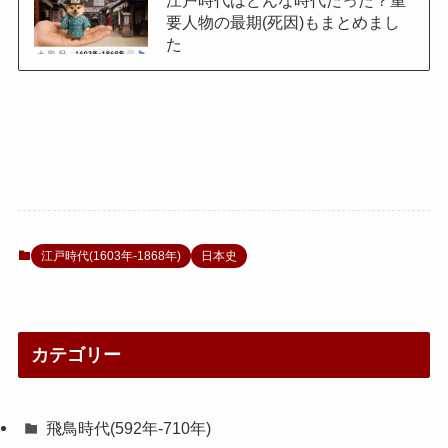
要人物の最期(死因)もまとめまし
た
江戸時代(1603年-1868年)
日本史
カテゴリー
飛鳥時代(592年-710年)