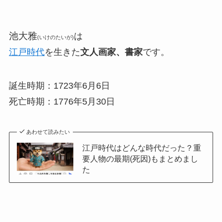
池大雅
は
(いけのたいが)
江戸時代
を生きた
文人画家、書家
です。
誕生時期：1723年6月6日
死亡時期：1776年5月30日
あわせて読みたい
江戸時代はどんな時代だった？重
要人物の最期(死因)もまとめまし
た