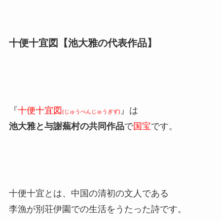
十便十宜図【池大雅の代表作品】
『
十便十宜図
』は
(じゅうべんじゅうぎず)
池大雅と与謝蕪村の共同作品
で
国宝
です。
十便十宜とは、中国の清初の文人である
李漁が別荘伊園での生活をうたった詩です。