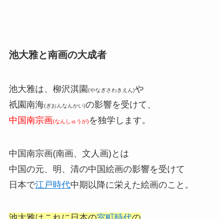
池大雅と南画の大成者
池大雅は、柳沢淇園
や
(やなぎさわきえん)
祇園南海
の影響を受けて、
(ぎおんなんかい)
中国南宗画
を独学します。
(なんしゅうが)
中国南宗画(南画、文人画)とは
中国の元、明、清の中国絵画の影響を受けて
日本で
江戸時代
中期以降に栄えた絵画のこと。
池大雅はこれに日本の
室町時代
の