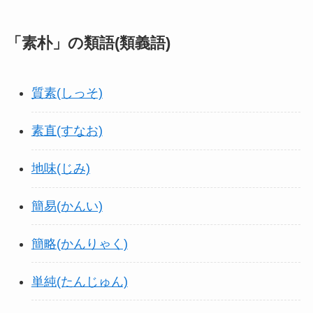
「素朴」の類語(類義語)
質素(しっそ)
素直(すなお)
地味(じみ)
簡易(かんい)
簡略(かんりゃく)
単純(たんじゅん)