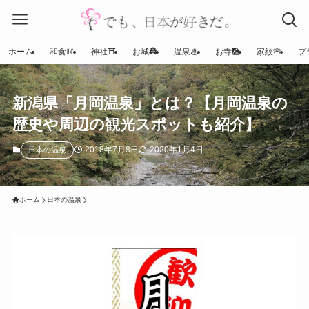
ホーム
和食🥢
神社⛩
お城🏯
温泉♨
お寺🎑
家紋🌸
プ
新潟県「月岡温泉」とは？【月岡温泉の
歴史や周辺の観光スポットも紹介】
2018年7月8日
2020年1月4日
日本の温泉
ホーム
日本の温泉