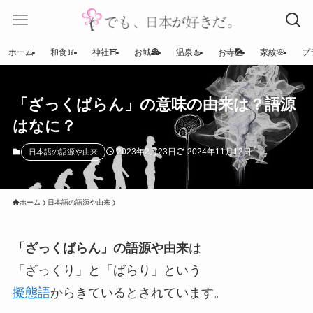
ホーム
和食🥢
神社⛩
お城🏯
温泉♨
お寺🎑
家紋🌸
プ
「ざっくばらん」の意味の由来は？語源
はなに？
2023年2月23日
2024年11月12日
日本語の語源や由来
ホーム
日本語の語源や由来
「ざっくばらん」の語源や由来
は
「ざっくり」と「ばらり」という
擬態語
からきているとされています。