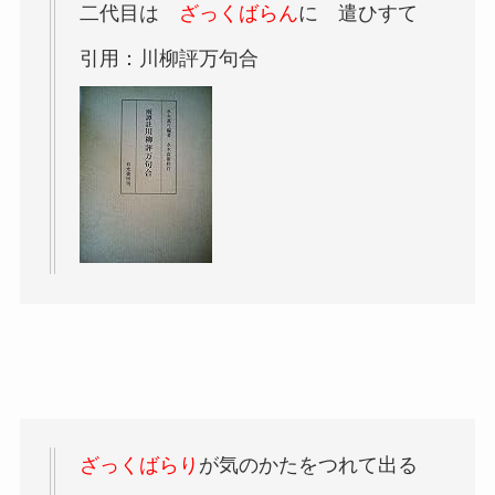
二代目は
ざっくばらん
に 遣ひすて
引用：川柳評万句合
ざっくばらり
が気のかたをつれて出る