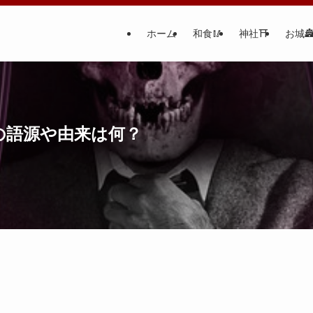
ホーム
和食🥢
神社⛩
お城
の語源や由来は何？