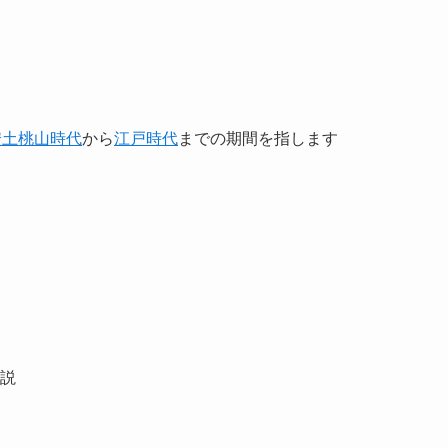
安土桃山時代
から
江戸時代
までの期間を指します
説