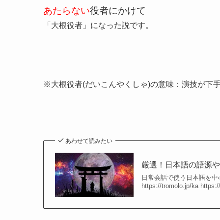
あたらない
役者にかけて
「大根役者」になった説です。
※大根役者(だいこんやくしゃ)の意味：演技が下
あわせて読みたい
厳選！日本語の語源
日常会話で使う日本語を中心に、
https://tromolo.jp/ka https:/