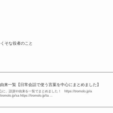
手くそな役者のこと
や由来一覧【日常会話で使う言葉を中心にまとめました】
語源や由来を一覧でまとめました！ https://tromolo.jp/a
/tromolo.jp/sa https://tromolo.jp/ta ...