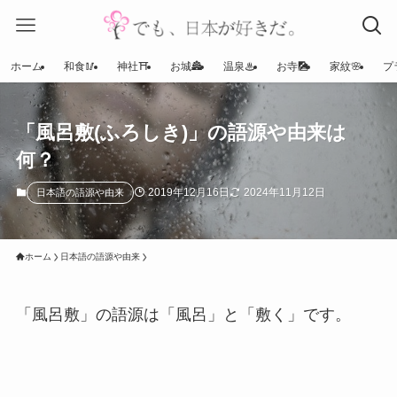
ホーム
和食🥢
神社⛩
お城🏯
温泉♨
お寺🎑
家紋🌸
プ
「風呂敷(ふろしき)」の語源や由来は
何？
2019年12月16日
2024年11月12日
日本語の語源や由来
ホーム
日本語の語源や由来
「風呂敷」の語源は「風呂」と「敷く」です。