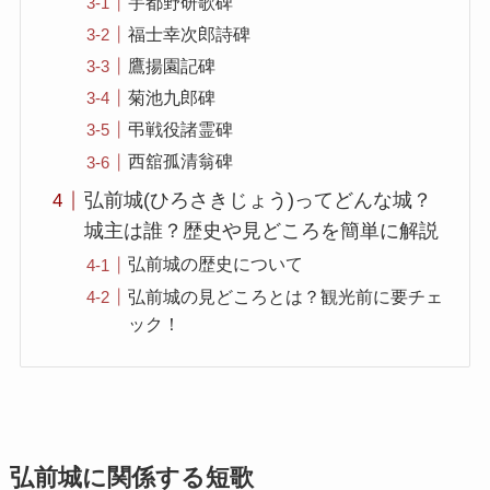
宇都野研歌碑
福士幸次郎詩碑
鷹揚園記碑
菊池九郎碑
弔戦役諸霊碑
西舘孤清翁碑
弘前城(ひろさきじょう)ってどんな城？
城主は誰？歴史や見どころを簡単に解説
弘前城の歴史について
弘前城の見どころとは？観光前に要チェ
ック！
弘前城に関係する短歌