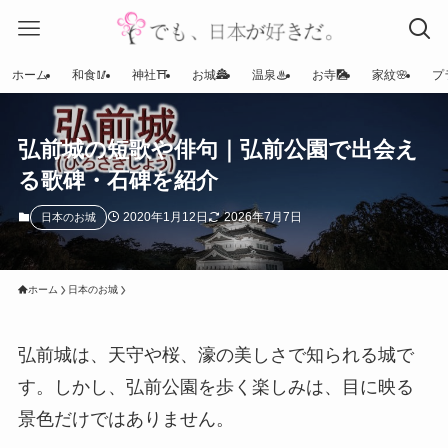
ホーム
和食🥢
神社⛩
お城🏯
温泉♨
お寺🎑
家紋🌸
プ
弘前城の短歌や俳句｜弘前公園で出会え
る歌碑・石碑を紹介
2020年1月12日
2026年7月7日
日本のお城
ホーム
日本のお城
弘前城は、天守や桜、濠の美しさで知られる城で
す。しかし、弘前公園を歩く楽しみは、目に映る
景色だけではありません。