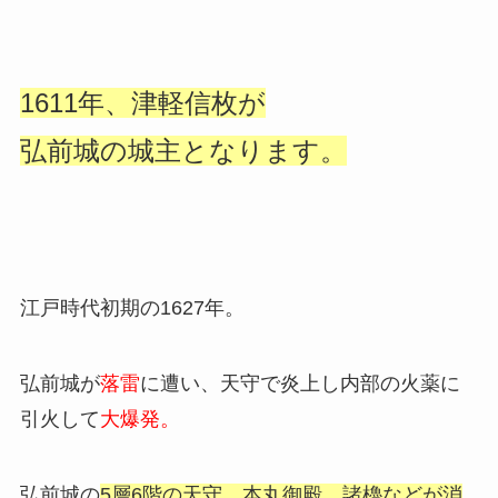
1611年、津軽信枚が
弘前城の城主となります。
江戸時代初期の1627年。
弘前城が
落雷
に遭い、天守で炎上し内部の火薬に
引火して
大爆発。
弘前城の
5層6階の天守、本丸御殿、
諸櫓などが消