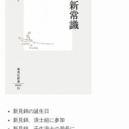
新見錦の誕生日
新見錦、浪士組に参加
新見錦、壬生浪士の局長に