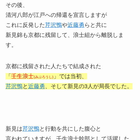
その後、
清河八郎が江戸への帰還を宣言しますが
これに反発した
芹沢鴨
や
近藤勇
らと共に
新見錦も京都に残留して、浪士組から離脱しま
す。
京都に残留された人たちで結成された
「
壬生浪士
」では当初、
(みぶろうし)
芹沢鴨
と
近藤勇
、そして新見の3人が局長でした。
新見は
芹沢鴨
と行動を共にした腹心と
言われていますが、壬生浪士幹部として活躍した