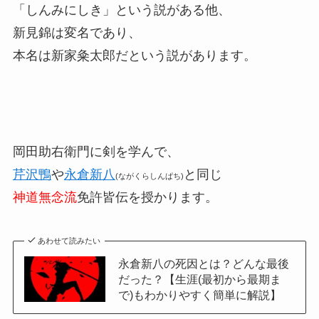
「しんみにしき」という説がある他、
新見錦は変名であり、
本名は新家粂太郎だという説があります。
岡田助右衛門に剣を学んで、
芹沢鴨
や
永倉新八
と同じ
(ながくらしんぱち)
神道無念流
免許皆伝を授かります。
あわせて読みたい
永倉新八の死因とは？どんな最後
だった？【生涯(最初から最期ま
で)もわかりやすく簡単に解説】