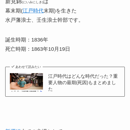
新見錦
は
(にいみにしき)
幕末期(
江戸時代
末期)を生きた
水戸藩浪士、壬生浪士幹部です。
誕生時期：1836年
死亡時期：1863年10月19日
あわせて読みたい
江戸時代はどんな時代だった？重
要人物の最期(死因)もまとめまし
た