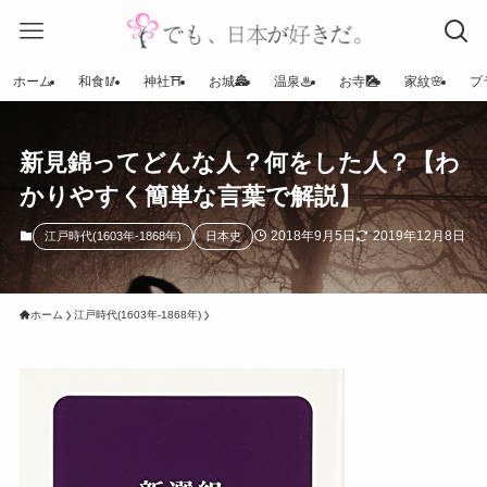
ホーム
和食🥢
神社⛩
お城🏯
温泉♨
お寺🎑
家紋🌸
プ
新見錦ってどんな人？何をした人？【わ
かりやすく簡単な言葉で解説】
2018年9月5日
2019年12月8日
江戸時代(1603年-1868年)
日本史
ホーム
江戸時代(1603年-1868年)