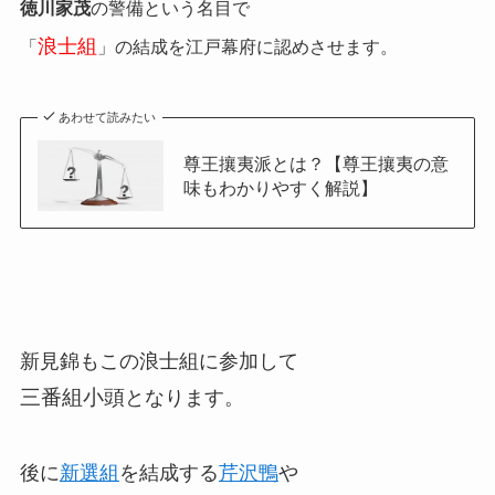
徳川家茂
の警備という名目で
浪士組
「
」の
結成を江戸幕府に認めさせます。
あわせて読みたい
尊王攘夷派とは？【尊王攘夷の意
味もわかりやすく解説】
新見錦もこの浪士組に参加して
三番組小頭
となります。
後に
新選組
を結成する
芹沢鴨
や