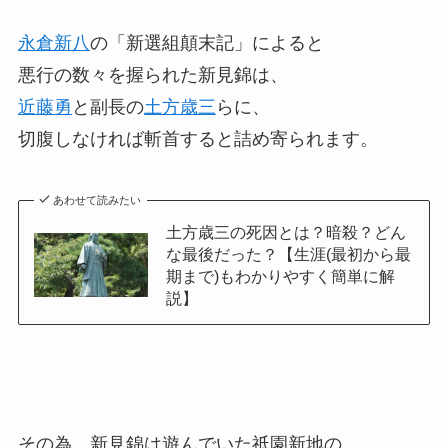
永倉新八
の「新選組顛末記」によると
悪行の数々を握られた新見錦は、
近藤勇
と副長の
土方歳三
らに、
切腹しなければ斬首すると詰め寄られます。
あわせて読みたい
土方歳三の死因とは？暗殺？どん
な最後だった？【生涯(最初から最
期まで)もわかりやすく簡単に解
説】
その為、新見錦は遊んでいた祇園新地の