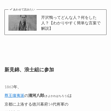
あわせて読みたい
芹沢鴨ってどんな人？何をした
人？【わかりやすく簡単な言葉で
解説】
新見錦、浪士組に参加
1863年、
尊王攘夷派
の
清河八郎
は
(きよかわはちろう)
京都に上洛する徳川幕府14代将軍の