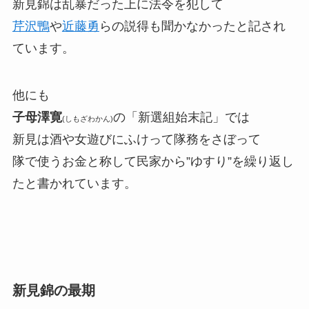
新見錦は乱暴だった上に法令を犯して
芹沢鴨
や
近藤勇
らの説得も聞かなかったと記され
ています。
他にも
子母澤寛
の「新選組始末記」では
(しもざわかん)
新見は酒や女遊びにふけって隊務をさぼって
隊で使うお金と称して民家から”ゆすり”を繰り返し
たと書かれています。
新見錦の最期