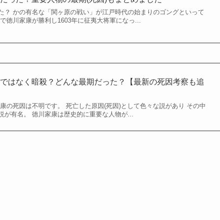
た？ かの有名な「関ヶ原の戦い」が江戸時代の始まりのゴングといって
で徳川家康が勝利し1603年に征夷大将軍になっ...
気ではなく暗殺？どんな最期だった？【最新の死因考察も追
康の死因は不明です。 死亡した原因(死因)として色々な説があり その中
が有名。 徳川家康は歴史的に重要な人物が...