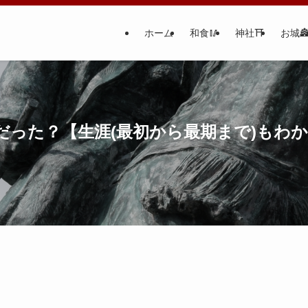
ホーム
和食🥢
神社⛩
お城
だった？【生涯(最初から最期まで)もわ