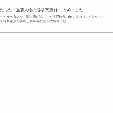
だった？重要人物の最期(死因)もまとめました
た？ かの有名な「関ヶ原の戦い」が江戸時代の始まりのゴングといって
で徳川家康が勝利し1603年に征夷大将軍になっ...