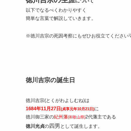
について
以下でなるべくわかりやすく
簡単な言葉で解説していきます。
※徳川吉宗の死因考察にもぜひお役立てください
徳川吉宗の誕生日
徳川吉宗(とくがわよしむね)は
1684年11月27日
に
(貞享元年10月21日)
徳川御三家の
紀州藩
2代藩主である
(和歌山県)
四男
徳川光貞
の
として誕生します。