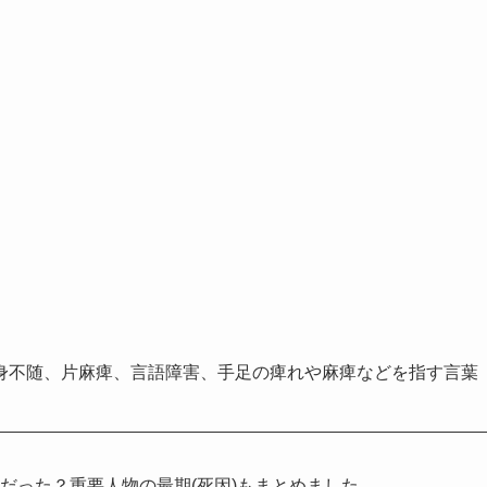
身不随、片麻痺、言語障害、手足の痺れや麻痺などを指す言葉
だった？重要人物の最期(死因)もまとめました