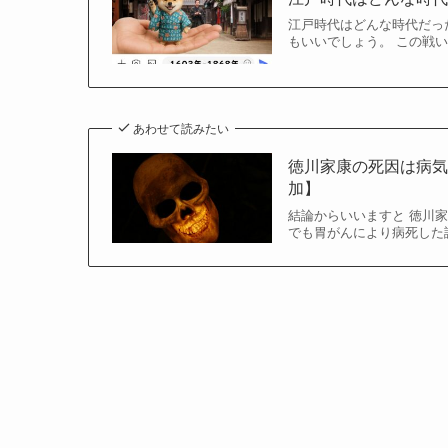
江戸時代はどんな時代だっ
もいいでしょう。 この戦い
あわせて読みたい
徳川家康の死因は病
加】
結論からいいますと 徳川家
でも胃がんにより病死した説