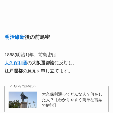
明治維新
後の前島密
1868(明治1)年、前島密は
大久保利通
の
大阪遷都論
に反対し、
江戸遷都
の意見を申し立てます。
あわせて読みたい
大久保利通ってどんな人？何をし
た人？【わかりやすく簡単な言葉
で解説】