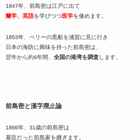
1847年、前島密は江戸に出て
蘭学、英語
を学びつつ
医学
を修めます。
1853年、ペリーの黒船を浦賀に見に行き
日本の海防に興味を持った前島密は、
翌年から約6年間、
全国の港湾を調査
します。
前島密と漢字廃止論
1866年、31歳の前島密は
幕臣だった前島家を継ぎます。