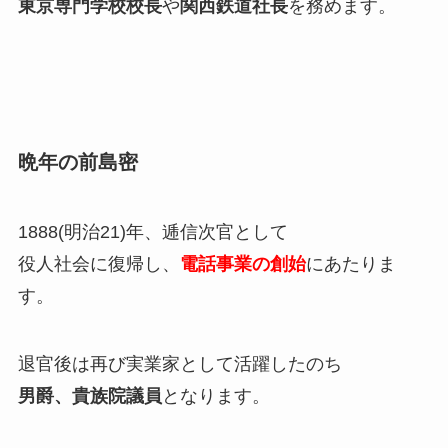
東京専門学校校長
や
関西鉄道社長
を務めます。
晩年の前島密
1888(明治21)年、逓信次官として
役人社会に復帰し、
電話事業の創始
にあたりま
す。
退官後は再び実業家として活躍したのち
男爵、貴族院議員
となります。