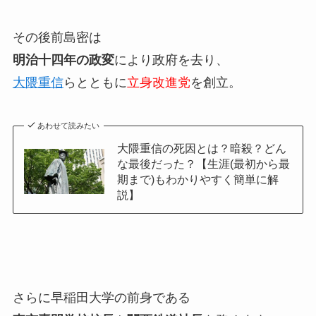
その後前島密は
明治十四年の政変
により政府を去り、
大隈重信
らとともに
立身改進党
を創立。
あわせて読みたい
大隈重信の死因とは？暗殺？どん
な最後だった？【生涯(最初から最
期まで)もわかりやすく簡単に解
説】
さらに早稲田大学の前身である