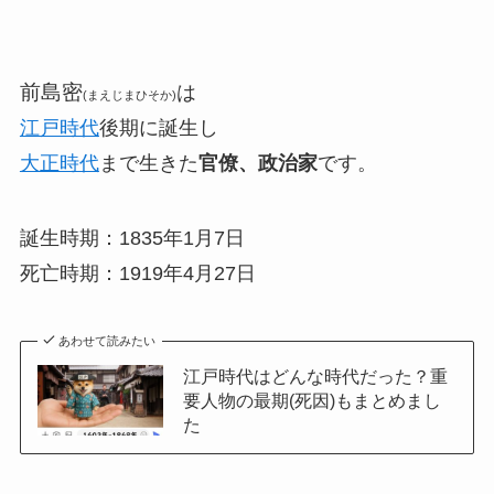
前島密
は
(まえじまひそか)
江戸時代
後期に誕生し
大正時代
まで生きた
官僚、政治家
です。
誕生時期：1835年1月7日
死亡時期：1919年4月27日
あわせて読みたい
江戸時代はどんな時代だった？重
要人物の最期(死因)もまとめまし
た