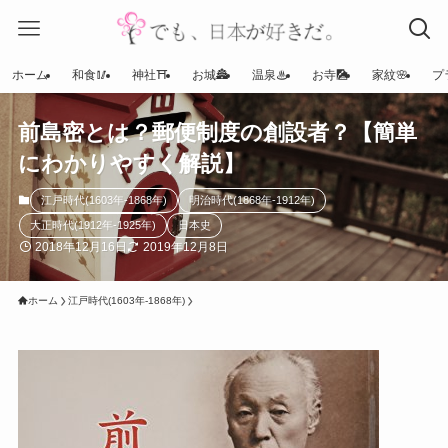
ホーム
和食🥢
神社⛩
お城🏯
温泉♨
お寺🎑
家紋🌸
プ
前島密とは？郵便制度の創設者？【簡単
にわかりやすく解説】
江戸時代(1603年-1868年)
明治時代(1868年-1912年)
大正時代(1912年-1925年)
日本史
2018年12月16日
2019年12月8日
ホーム
江戸時代(1603年-1868年)