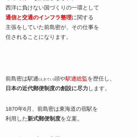
西洋に負けない国づくりの一環として
通信と交通のインフラ整理
に関する
主張をしていた前島密が、その仕事を
任されることになります。
前島密は駅逓
頭や
駅逓総監
を歴任し、
(えきてい)
日本の近代郵便制度の創設に尽力
します。
1870年6月、前島密は東海道の宿駅を
利用した
新式郵便制度
を立案。