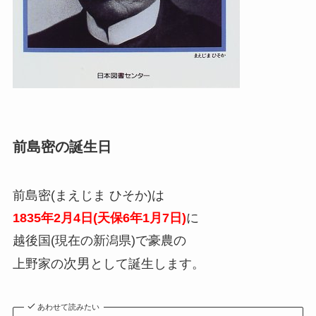
前島密の誕生日
前島密(まえじま ひそか)は
1835年2月4日(天保6年1月7日)
に
越後国(現在の新潟県)で豪農の
次男
上野家の
として誕生します。
あわせて読みたい