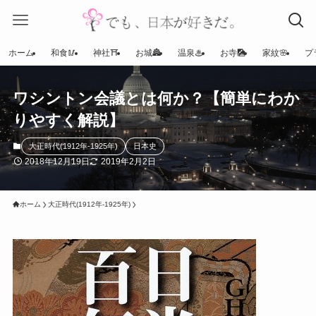
ホーム
和食🥢
神社⛩
お城🏯
温泉♨
お寺🎑
家紋🌸
プ
ワシントン会議とは何か？【簡単にわか
りやすく解説】
大正時代(1912年-1925年)
日本史
2018年12月19日
2019年2月2日
ホーム
大正時代(1912年-1925年)