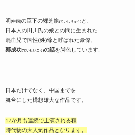
明
の臣下の鄭芝龍
と、
(中国)
(ていしりゅう)
日本人の田川氏の娘との間に生まれた
混血児で国性(姓)爺と呼ばれた豪傑、
鄭成功
の話
を脚色しています。
(ていせいこう)
日本だけでなく、中国までを
舞台にした構想雄大な作品です。
17か月も連続で上演される程
時代物の大人気作品となります。