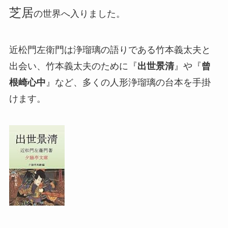
芝居
の世界へ入りました。
近松門左衛門は浄瑠璃の語りである竹本義太夫と
出会い、竹本義太夫のために『
出世景清
』や『
曾
根崎心中
』など、多くの人形浄瑠璃の台本を手掛
けます。