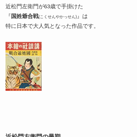
近松門左衛門が63歳で手掛けた
『
国姓爺合戦
』は
(こくせんやかっせん)
特に日本で大人気となった作品です。
近松門左衛門の最期