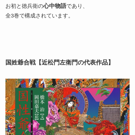
心中物語
お初と徳兵衛の
であり、
全3巻で構成されています。
国姓爺合戦【近松門左衛門の代表作品】