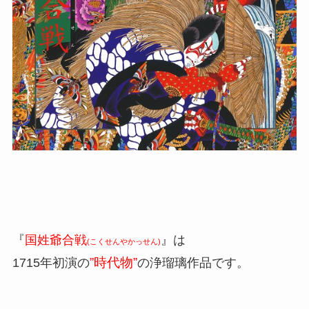
『
国姓爺合戦
』は
(こくせんやかっせん)
”時代物”
1715年初演の
の浄瑠璃作品です。