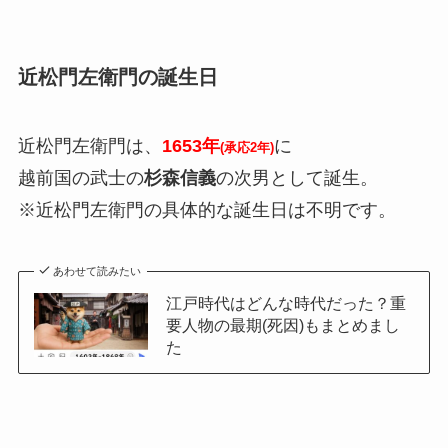
近松門左衛門の誕生日
近松門左衛門は、
1653年
に
(承応2年)
越前国の武士の
杉森信義
の次男として誕生。
※近松門左衛門の具体的な誕生日は不明です。
あわせて読みたい
江戸時代はどんな時代だった？重
要人物の最期(死因)もまとめまし
た