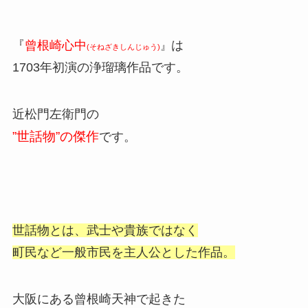
『
曾根崎心中
は
』
(そねざきしんじゅう)
1703年初演の浄瑠璃作品です。
近松門左衛門の
”世話物”の傑作
です。
世話物とは、武士や貴族ではなく
町民など一般市民を主人公とした作品。
大阪にある曾根崎天神で起きた