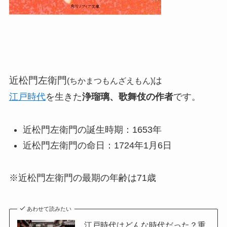
近松門左衛門
は
(ちかまつもんざえもん)
江戸時代
を生きた
浄瑠璃、歌舞伎の作者
です。
近松門左衛門の誕生時期：1653年
近松門左衛門の命日：1724年1月6日
※近松門左衛門の最期の年齢は71歳
あわせて読みたい
江戸時代はどんな時代だった？重