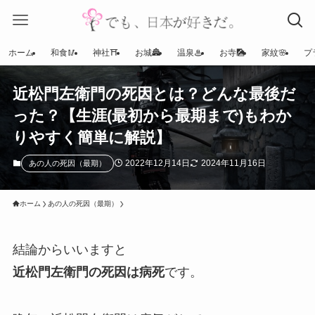
ホーム
和食🥢
神社⛩
お城🏯
温泉♨
お寺🎑
家紋🌸
プ
近松門左衛門の死因とは？どんな最後だ
った？【生涯(最初から最期まで)もわか
りやすく簡単に解説】
2022年12月14日
2024年11月16日
あの人の死因（最期）
ホーム
あの人の死因（最期）
結論からいいますと
近松門左衛門の死因は病死
です。