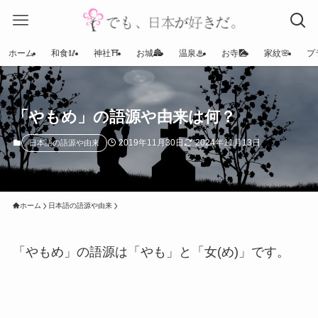
ホーム
和食🥢
神社⛩
お城🏯
温泉♨
お寺🎑
家紋🌸
プ
「やもめ」の語源や由来は何？
2019年11月30日
2024年11月13日
日本語の語源や由来
ホーム
日本語の語源や由来
「やもめ」の語源は「やも」と「女(め)」です。