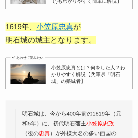
で)もわかりやすく簡単に解説】
1619年、
小笠原忠真
が
明石城の城主となります。
あわせて読みたい
小笠原忠真とは？何をした人？わ
かりやすく解説【兵庫県「明石
城」の築城者】
明石城は、今から400年前の1619年（元
和5年）に、初代明石藩主
小笠原忠政
（後の
忠真
）が外様大名の多い西国の