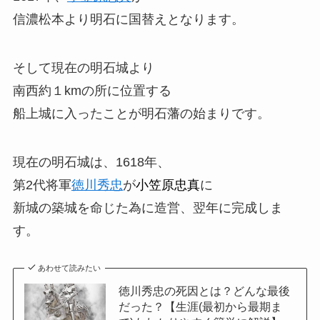
信濃松本より明石に国替えとなります。
そして現在の明石城より
南西約１kmの所に位置する
船上城に入ったことが明石藩の始まりです。
現在の明石城は、1618年、
第2代将軍
徳川秀忠
が
小笠原忠真
に
新城の築城を命じた為に造営、翌年に完成しま
す。
あわせて読みたい
徳川秀忠の死因とは？どんな最後
だった？【生涯(最初から最期ま