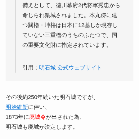
備えとして、徳川幕府2代将軍秀忠から
命じられ築城されました。本丸跡に建
つ巽櫓・坤櫓は日本に12基しか現存し
ていない三重櫓のうちのふたつで、国
の重要文化財に指定されています。
引用：
明石城 公式ウェブサイト
その後約250年続いた明石城ですが、
明治維新
に伴い、
1873年に
廃城令
が出された為、
明石城も廃城が決定します。