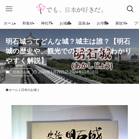
ホーム
和食🥢
神社⛩
お城🏯
温泉♨
お寺🎑
家紋🌸
プ
明石城ってどんな城？城主は誰？【明石
城の歴史や、観光での見どころをわかり
やすく解説】
2020年1月29日
2024年11月18日
日本のお城
ホーム
日本のお城