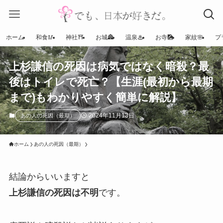
ホーム
和食🥢
神社⛩
お城🏯
温泉♨
お寺🎑
家紋🌸
プ
上杉謙信の死因は病気ではなく暗殺？最
後はトイレで死亡？【生涯(最初から最期
まで)もわかりやすく簡単に解説】
2024年11月13日
あの人の死因（最期）
ホーム
あの人の死因（最期）
結論からいいますと
上杉謙信の死因は不明
です。