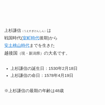
上杉謙信
は
（うえすぎけんしん）
戦国時代(
室町時代
後期)から
安土桃山時代
までを生きた
越後国
の大名
です。
（現・新潟県）
上杉謙信の誕生日：1530年2月18日
上杉謙信の命日：1578年4月19日
※上杉謙信の最期の年齢は48歳