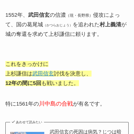
1552年、
武田信玄
の信濃
侵攻によっ
（現・長野県）
て、国の葛尾城
を追われた
村上義清
が
（かつらおじょう）
城の奪還を求めて上杉謙信に頼ります。
これをきっかけに
上杉謙信は
武田信玄
討伐を
決意し、
12年の間に5回
も戦いました。
川中島の合戦
特に1561年の
が有名です。
あわせて読みたい
武田信玄の死因は病気？じつは暗