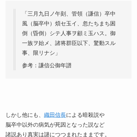
「三月九日ノ午刻、管領（謙信）卒中
風（脳卒中）煩セ玉イ、忽たちまち困
倒（昏倒）シテ人事ヲ顧ミ玉ハス。御
一族ヲ始メ、諸将群臣以下、驚動スル
事、限リナシ」
参考：謙信公御年譜
しかし他にも、
織田信長
による暗殺説や
脳卒中以外の病気が死因となった説など
諸説あり真実は謎につつまれたままです。