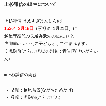
上杉謙信の出生について
上杉謙信(うえすぎけんしん)は
1530年2月18日
（享禄3年1月21日）に
越後守護代の
長尾為景
と
(ながおためかげ)
虎御前
の子どもとして生まれます。
(とらごぜん)
※虎御前(とらごぜん)の別名：青岩院(せいがんい
ん)
■上杉謙信の両親
父親：長尾為景(ながおためかげ)
母親：虎御前(とらごぜん)