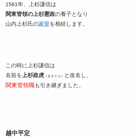
1561年、上杉謙信は
関東管領の上杉憲政
の養子となり
山内上杉氏の
家督
を相続します。
この時に上杉謙信は
名前を
上杉政虎
と改名し、
（まさとら）
関東管領職
も引き継ぎました。
越中平定